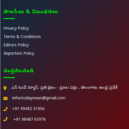
పాలసీలు & నిబంధనలు
Privacy Policy
Terms & Conditions
Editors Policy
Reporters Policy
సంప్రదించండి
ఎన్ టుడే న్యూస్, ప్రతి క్షణం - ప్రజల పక్షం , తెలంగాణ, ఆంధ్ర ప్రదేశ్
infontodaynews@gmail.com
+91 99492 31956
+91 98487 65976