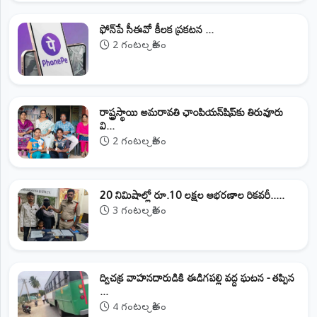
ఫోన్‌పే సీఈవో కీలక ప్రకటన ...
2 గంటల క్రితం
రాష్ట్రస్థాయి అమరావతి ఛాంపియన్‌షిప్‌కు తిరువూరు
వి...
2 గంటల క్రితం
20 నిమిషాల్లో రూ.10 లక్షల ఆభరణాల రికవరీ.....
3 గంటల క్రితం
ద్విచక్ర వాహనదారుడికి ఈడిగపల్లి వద్ద ఘటన - తప్పిన
...
4 గంటల క్రితం