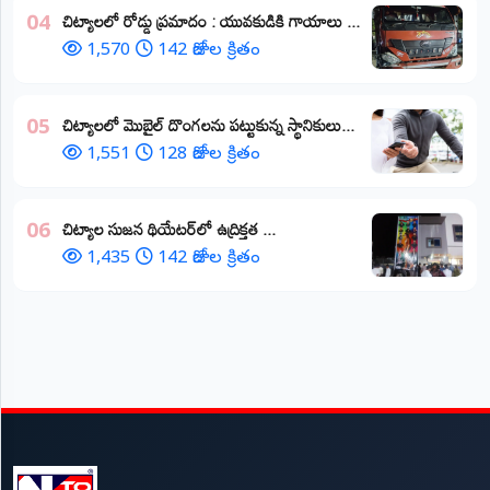
చిట్యాలలో రోడ్డు ప్రమాదం : యువకుడికి గాయాలు ​...
04
1,570
142 రోజుల క్రితం
చిట్యాలలో మొబైల్ దొంగలను పట్టుకున్న స్థానికులు...
05
1,551
128 రోజుల క్రితం
చిట్యాల సుజన థియేటర్‌లో ఉద్రిక్తత ...
06
1,435
142 రోజుల క్రితం