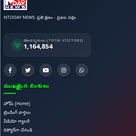
NTODAY NEWS: ప్రతి క్షణం - ప్రజల పక్షం.
మా సందర్శకులు (TOTAL VISITORS)
1,164,854
ముఖ్యమైన లింకులు
హోమ్ (Home)
ట్రెండింగ్ వార్తలు
వీడియో గ్యాలరీ
రిపోర్టర్‌గా చేరండి