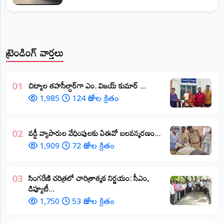
ట్రెండింగ్ వార్తలు
​చిట్యాల తహసీల్దార్‌గా ఎం. విజయ్ కుమార్ ...
01
1,985
124 రోజుల క్రితం
వడ్డీ వ్యాపారుల వేధింపులకు ఏఈవో బలవన్మరణం...
02
1,909
72 రోజుల క్రితం
​సింగరేణి చరిత్రలో చారిత్రాత్మక నిర్ణయం: సీఎం,
03
డిప్యూటీ...
1,750
53 రోజుల క్రితం