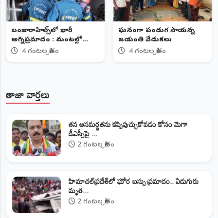
బంజారాహిల్స్‌లో భారీ
​ఘనంగా పండుగ సాయన్న
అగ్నిప్రమాదం : మంటల్లో
జయంతి వేడుకలు
కాలిపోయిన భారీగా మద్యం
4 గంటల క్రితం
4 గంటల క్రితం
బాటిళ్లు..
తాజా వార్తలు
తన అసమర్థతను కప్పిపుచ్చుకోవడం కోసం మెగా
డీఎస్సీపై ...
2 గంటల క్రితం
హిమాచల్‌ప్రదేశ్‌లో ఘోర బస్సు ప్రమాదం.. ఏడుగురు
మృత...
2 గంటల క్రితం