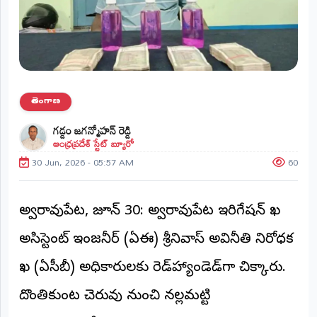
ప్రాంతీయ
వార్తలు
(STATE)
తెలంగాణ
తెలంగాణ
ఆంధ్రప్రదేశ్
గడ్డం జగన్మోహన్ రెడ్డి
ఆంధ్రప్రదేశ్ స్టేట్ బ్యూరో
ప్రధాన
విభాగాలు
30 Jun, 2026 - 05:57 AM
60
(MAIN)
వినోదం
అశ్వారావుపేట, జూన్ 30: అశ్వారావుపేట ఇరిగేషన్ శాఖ
భక్తి
అసిస్టెంట్ ఇంజనీర్ (ఏఈ) శ్రీనివాస్ అవినీతి నిరోధక
శాఖ (ఏసీబీ) అధికారులకు రెడ్‌హ్యాండెడ్‌గా చిక్కారు.
క్రీడలు
దొంతికుంట చెరువు నుంచి నల్లమట్టి
జాతీయం