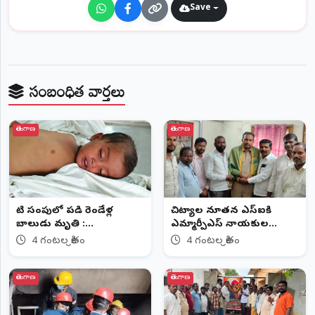
©
Save
2026
NTODAY
NEWS
ప్రతి
క్షణం
సంబంధిత వార్తలు
-
ప్రజల
పక్షం
తెలంగాణ
తెలంగాణ
నీటి సంపులో పడి రెండేళ్ల
చిట్యాల నూతన ఎస్ఐకి
బాలుడు మృతి :
ఎమ్మార్పీఎస్ నాయకుల
చెరువుగట్టులో విషాదం
శుభాకాంక్షలు
4 గంటల క్రితం
4 గంటల క్రితం
తెలంగాణ
తెలంగాణ