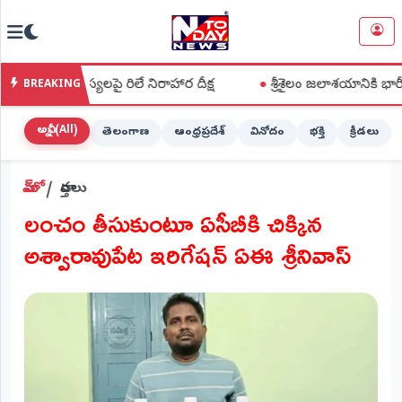
NTODAY
×
NEWS
 సమస్యలపై రిలే నిరాహార దీక్ష
●
శ్రీశైలం జలాశయానికి భారీగా వరద 
BREAKING
హోమ్
(Home)
అన్నీ (All)
తెలంగాణ
ఆంధ్రప్రదేశ్
వినోదం
భక్తి
క్రీడలు
LIVE
హోమ్
వార్తలు
STREAMING
లంచం తీసుకుంటూ ఏసీబీకి చిక్కిన
లైవ్
అశ్వారావుపేట ఇరిగేషన్ ఏఈ శ్రీనివాస్
టీవీ
(Live
TV)
లైవ్
రేడియో
(Live
Radio)