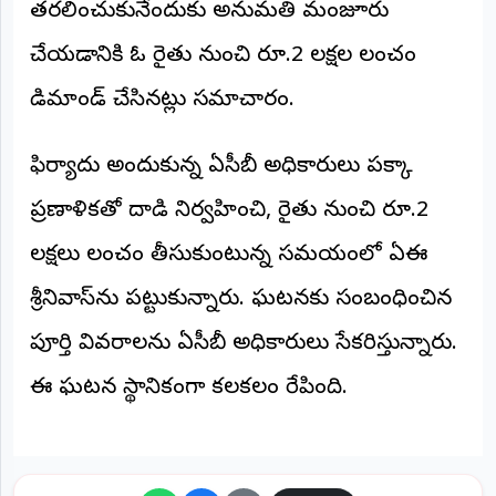
తరలించుకునేందుకు అనుమతి మంజూరు
అంతర్జాతీయం
చేయడానికి ఓ రైతు నుంచి రూ.2 లక్షల లంచం
ఆర్టీఐ
డిమాండ్ చేసినట్లు సమాచారం.
రిపోర్టర్స్
ఫిర్యాదు అందుకున్న ఏసీబీ అధికారులు పక్కా
డెస్క్
(REPORTERS
DESK)
ప్రణాళికతో దాడి నిర్వహించి, రైతు నుంచి రూ.2
మా
లక్షలు లంచం తీసుకుంటున్న సమయంలో ఏఈ
రిపోర్టర్లు
శ్రీనివాస్‌ను పట్టుకున్నారు. ఘటనకు సంబంధించిన
రిపోర్టర్‌గా
పూర్తి వివరాలను ఏసీబీ అధికారులు సేకరిస్తున్నారు.
చేరండి
ఈ ఘటన స్థానికంగా కలకలం రేపింది.
లాగిన్
(Login)