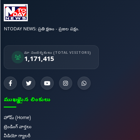
NTODAY NEWS: ప్రతి క్షణం - ప్రజల పక్షం.
మా సందర్శకులు (TOTAL VISITORS)
1,171,415
ముఖ్యమైన లింకులు
హోమ్ (Home)
ట్రెండింగ్ వార్తలు
వీడియో గ్యాలరీ