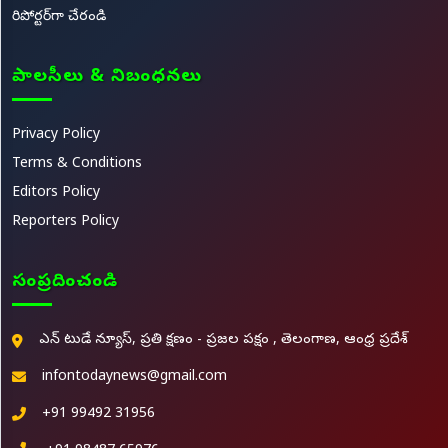
రిపోర్టర్‌గా చేరండి
పాలసీలు & నిబంధనలు
Privacy Policy
Terms & Conditions
Editors Policy
Reporters Policy
సంప్రదించండి
ఎన్ టుడే న్యూస్, ప్రతి క్షణం - ప్రజల పక్షం , తెలంగాణ, ఆంధ్ర ప్రదేశ్
infontodaynews@gmail.com
+91 99492 31956