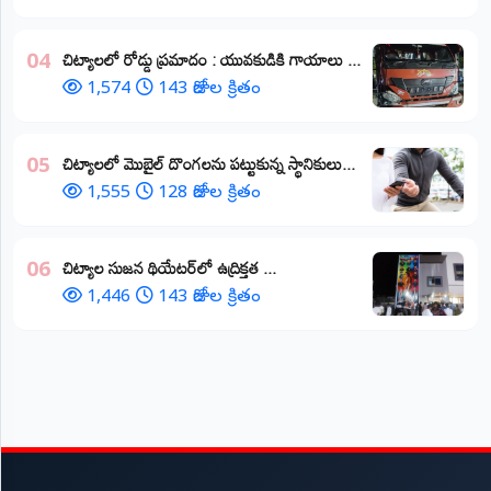
చిట్యాలలో రోడ్డు ప్రమాదం : యువకుడికి గాయాలు ​...
04
1,574
143 రోజుల క్రితం
చిట్యాలలో మొబైల్ దొంగలను పట్టుకున్న స్థానికులు...
05
1,555
128 రోజుల క్రితం
చిట్యాల సుజన థియేటర్‌లో ఉద్రిక్తత ...
06
1,446
143 రోజుల క్రితం