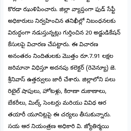
అంతర్జాతీయం
కొరడా ఝుళిపించారు. జిల్లా వ్యాప్తంగా ఫుడ్ సేఫ్టీ
అధికారులు నిర్వహించిన తనిఖీల్లో నిబంధనలకు
ఆర్టీఐ
విరుద్ధంగా నడుస్తున్నట్లు గుర్తించిన 20 అడ్జుడికేషన్
రిపోర్టర్స్
కేసులపై విచారణ చేపట్టారు. ఈ విచారణ
డెస్క్
(REPORTERS
DESK)
అనంతరం నిందితులకు మొత్తం రూ.7.91 లక్షల
మా
జరిమానా విధిస్తూ అదనపు కలెక్టర్ (రెవెన్యూ) జె.
రిపోర్టర్లు
శ్రీనివాస్ ఉత్తర్వులు జారీ చేశారు. జిల్లాలోని పలు
రిపోర్టర్‌గా
చేరండి
రిటైల్ షాపులు, హోటళ్లు, కిరాణా దుకాణాలు,
బేకరీలు, మిల్క్ సెంటర్లు మరియు వివిధ ఆహార
లాగిన్
(Login)
తయారీ యూనిట్లపై ఈ చర్యలు తీసుకున్నారు.
సహాయ ఆహార నియంత్రణ అధికారి వి. జ్యోతిర్మయి