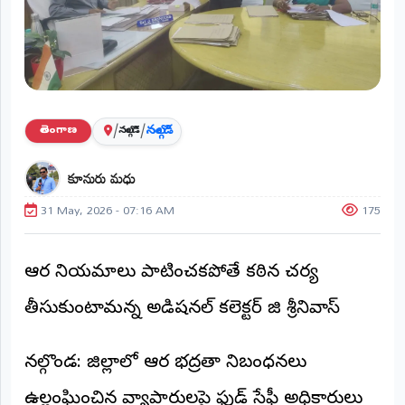
ప్రాంతీయ
వార్తలు
(STATE)
తెలంగాణ
/
/
నల్గొండ
తెలంగాణ
నల్గొండ
ఆంధ్రప్రదేశ్
కూనురు మధు
ప్రధాన
విభాగాలు
31 May, 2026 - 07:16 AM
175
(MAIN)
వినోదం
ఆహార నియమాలు పాటించకపోతే కఠిన చర్య
భక్తి
తీసుకుంటామన్న అడిషనల్ కలెక్టర్ జి శ్రీనివాస్
క్రీడలు
​నల్గొండ: జిల్లాలో ఆహార భద్రతా నిబంధనలు
జాతీయం
ఉల్లంఘించిన వ్యాపారులపై ఫుడ్ సేఫ్టీ అధికారులు