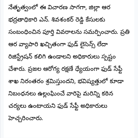
©
నేతృత్వంలో ఈ విచారణ సాగగా, జిల్లా ఆహార
2026
NTODAY
భద్రతాధికారి ఎన్. శివశంకర్ రెడ్డి కేసులకు
NEWS
ప్రతి
సంబంధించిన పూర్తి వివరాలను సమర్పించారు. ప్రతి
క్షణం
-
ప్రజల
ఆహార వ్యాపారి ఖచ్చితంగా ఫుడ్ లైసెన్స్ లేదా
పక్షం
రిజిస్ట్రేషన్ కలిగి ఉండాలని అధికారులు స్పష్టం
చేశారు. ప్రజల ఆరోగ్య రక్షణే ధ్యేయంగా ఫుడ్ సేఫ్టీ
శాఖ నిరంతరం శ్రమిస్తుందని, భవిష్యత్తులో కూడా
నిబంధనలు ఉల్లంఘించే వారిపై మరిన్ని కఠిన
చర్యలు ఉంటాయని ఫుడ్ సేఫ్టీ అధికారులు
హెచ్చరించారు.