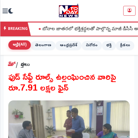
NTODAY
×
NEWS
ి
●
బోనాల జాతరలో భక్తిశ్రద్ధలతో పాల్గొన్న మాజీ డీసీసీ అధ్యక్షురాలు
BREAKING
హోమ్
(Home)
అన్నీ (All)
తెలంగాణ
ఆంధ్రప్రదేశ్
వినోదం
భక్తి
క్రీడలు
LIVE
హోమ్
వార్తలు
STREAMING
ఫుడ్ సేఫ్టీ రూల్స్ ఉల్లంఘించిన వారిపై
లైవ్
రూ.7.91 లక్షల ఫైన్
టీవీ
(Live
TV)
లైవ్
రేడియో
(Live
Radio)