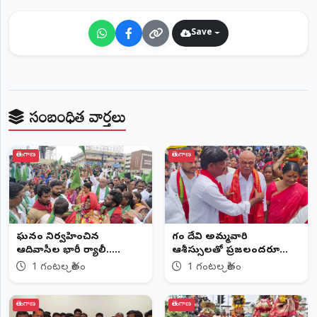
Save
సంబంధిత వార్తలు
తెలంగాణ
తెలంగాణ
ఘనంగా నిర్వహించిన
గంగా దేవి అమ్మవారి
ఆదివాసీల భారీ ర్యాలీ.....
ఆశీస్సులతో ప్రజలందరూ
సుఖసంతోషాలతో ఉండాలి
1 గంటల క్రితం
1 గంటల క్రితం
తెలంగాణ
తెలంగాణ