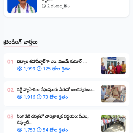
2 గంటల క్రితం
ట్రెండింగ్ వార్తలు
​చిట్యాల తహసీల్దార్‌గా ఎం. విజయ్ కుమార్ ...
01
1,999
125 రోజుల క్రితం
వడ్డీ వ్యాపారుల వేధింపులకు ఏఈవో బలవన్మరణం...
02
1,916
73 రోజుల క్రితం
​సింగరేణి చరిత్రలో చారిత్రాత్మక నిర్ణయం: సీఎం,
03
డిప్యూటీ...
1,753
54 రోజుల క్రితం