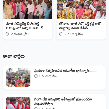
మాజీ ఎమ్మెల్యే చిరుమర్తి
బోనాల జాతరలో భక్తిశ్రద్ధలతో
సమక్షంలో ఆవుల ఆనంద్
పాల్గొన్న మాజీ డీసీసీ
యాదవ్ జన్మదిన వేడుకలు
అధ్యక్షురాలు
2 గంటల క్రితం
2 గంటల క్రితం
తాజా వార్తలు
ఘనంగా నిర్వహించిన ఆదివాసీల భారీ ర్యాలీ........
1 గంటల క్రితం
గంగా దేవి అమ్మవారి ఆశీస్సులతో ప్రజలందరూ
సుఖసంతోషాల...