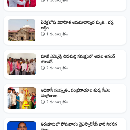
1 గంటల క్రితం
ఏడేళ్లలోపు వివాహిత అనుమానాస్పద మృతి.. భర్త,
అత్తిం...
1 గంటల క్రితం
మాజీ ఎమ్మెల్యే చిరుమర్తి సమక్షంలో ఆవుల ఆనంద్
యాదవ్...
2 గంటల క్రితం
ఆదివాసీ సంస్కృతి.. సంప్రదాయాల మధ్య సీఎం
చంద్రబాబు...
2 గంటల క్రితం
తిరువూరులో సోమవారం వైఎస్సార్‌సీపీ భారీ నిరసన
ర్యాల...