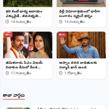
భర్త కంటే భార్య ఆదాయం
ఢిల్లీ విమానాశ్రయంలో భారీగా
ఎక్కువైతే.. జీవనభృతి
బంగారం స్మగ్లింగ్ భగ్నం
ఇవ్వలేం
14 గంటల క్రితం
14 గంటల క్రితం
జాతీయం
జాతీయం
తమిళనాడు సీఎం విజయ్‌
అస్సాం వరద బాధితులకు
విడాకుల కేసులో కీలక
సల్మాన్ ఖాన్ అండ
మలుపు
17 గంటల క్రితం
1 రోజుల క్రితం
తాజా వార్తలు