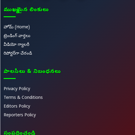
ముఖ్యమైన లింకులు
హోమ్ (Home)
ట్రెండింగ్ వార్తలు
వీడియో గ్యాలరీ
రిపోర్టర్‌గా చేరండి
పాలసీలు & నిబంధనలు
Privacy Policy
Terms & Conditions
Editors Policy
Reporters Policy
సంప్రదించండి