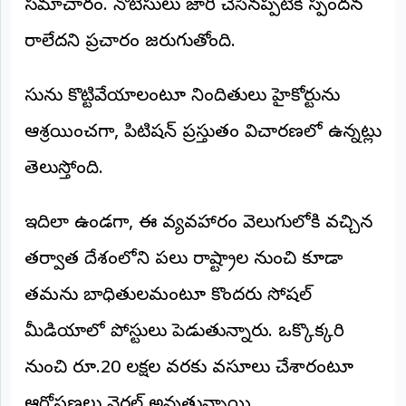
సమాచారం. నోటీసులు జారీ చేసినప్పటికీ స్పందన
రాలేదని ప్రచారం జరుగుతోంది.
కేసును కొట్టివేయాలంటూ నిందితులు హైకోర్టును
ఆశ్రయించగా, పిటిషన్ ప్రస్తుతం విచారణలో ఉన్నట్లు
తెలుస్తోంది.
ఇదిలా ఉండగా, ఈ వ్యవహారం వెలుగులోకి వచ్చిన
తర్వాత దేశంలోని పలు రాష్ట్రాల నుంచి కూడా
తమను బాధితులమంటూ కొందరు సోషల్
మీడియాలో పోస్టులు పెడుతున్నారు. ఒక్కొక్కరి
నుంచి రూ.20 లక్షల వరకు వసూలు చేశారంటూ
ఆరోపణలు వైరల్ అవుతున్నాయి.