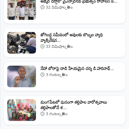
అజ్మీర్ దర్గాలో వైఎస్సార్‌సిపి ప్రభుత్వం రావాలని ప...
32 నిమిషాల క్రితం
జోగిండ్ల సమీపంలో ఆవులకు బొబ్బల వ్యాధి
వ్యాక్సినేషన...
33 నిమిషాల క్రితం
నేహా బోరాపై దాడి హేయమైన చర్య డి.హరినాధ్...
3 గంటల క్రితం
మంగపేటలో ఘనంగా తల్లిపాల వారోత్సవాలు
తల్లిపాలతోనే శ...
3 గంటల క్రితం