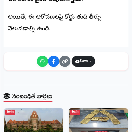
అయితే, ఈ ఆరోపణలపై కోర్టు తుది తీర్పు
వెలువడాల్సి ఉంది.
Save
సంబంధిత వార్తలు
జాతీయం
జాతీయం