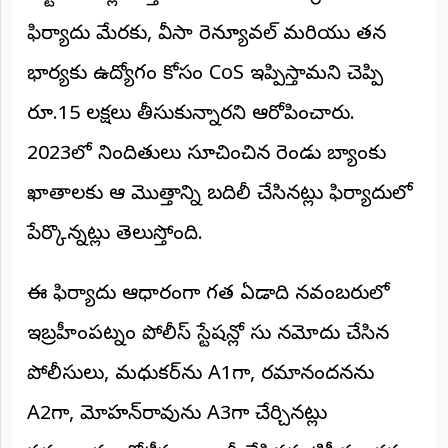
ఫిర్యాదు మేరకు, వీసా రెన్యూవల్ మరియు తన
భార్యకు ఉద్యోగం కోసం CoS ఇప్పిస్తామని చెప్పి
రూ.15 లక్షలు తీసుకున్నారని ఆరోపించారు.
2023లో నిందితులు సూచించిన రెండు బ్యాంకు
ఖాతాలకు ఆ మొత్తాన్ని బదిలీ చేసినట్లు ఫిర్యాదులో
పేర్కొన్నట్లు తెలుస్తోంది.
ఈ ఫిర్యాదు ఆధారంగా గత ఏడాది నవంబరులో
ఇబ్రహీంపట్నం పోలీస్ స్టేషన్లో కేసు నమోదు చేసిన
పోలీసులు, మధుకర్‌ను A1గా, రమానందనను
A2గా, మోహన్‌రావును A3గా చేర్చినట్లు