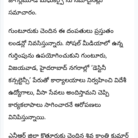
జాగర్లమూడి మధుకర్పై కేసు నమోదైనట్లు
©
2026
సమాచారం.
NTODAY
NEWS
ప్రతి
గుంటూరుకు చెందిన ఈ దంపతులు ప్రస్తుతం
క్షణం
-
లండన్లో నివసిస్తున్నారు. సోషల్ మీడియాలో ఉన్న
ప్రజల
పక్షం
గుర్తింపును ఉపయోగించుకుని గుంటూరు,
విజయవాడ, హైదరాబాద్ నగరాల్లో ‘డెస్టినీ
కన్సల్టెన్సీ’ పేరుతో కార్యాలయాలు నిర్వహించి విదేశీ
ఉద్యోగాలు, వీసా సేవలు అందిస్తామని చెప్పి
కార్యకలాపాలు సాగించారనే ఆరోపణలు
వినిపిస్తున్నాయి.
ఎన్టీఆర్ జిల్లా కొత్తూరుకు చెందిన శివ క్రాంతి కుమార్