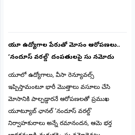
అంతర్జాతీయం
ఆర్టీఐ
రిపోర్టర్స్
యూకే ఉద్యోగాల పేరుతో మోసం ఆరోపణలు..
డెస్క్
(REPORTERS
DESK)
‘నందూస్ వరల్డ్’ దంపతులపై కేసు నమోదు
మా
రిపోర్టర్లు
యూకేలో ఉద్యోగాలు, వీసా రెన్యూవల్స్
ఇప్పిస్తామంటూ భారీ మొత్తాలు వసూలు చేసి
రిపోర్టర్‌గా
చేరండి
మోసానికి పాల్పడ్డారనే ఆరోపణలతో ప్రముఖ
లాగిన్
యూట్యూబ్ ఛానల్ ‘నందూస్ వరల్డ్’
(Login)
నిర్వాహకురాలు అన్నే రమానందన, ఆమె భర్త