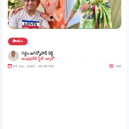
ప్రాంతీయ
వార్తలు
(STATE)
తెలంగాణ
జాతీయం
ఆంధ్రప్రదేశ్
గడ్డం జగన్మోహన్ రెడ్డి
ఆంధ్రప్రదేశ్ స్టేట్ బ్యూరో
ప్రధాన
విభాగాలు
04 Jun, 2026 - 09:06 PM
165
(MAIN)
వినోదం
భక్తి
క్రీడలు
జాతీయం