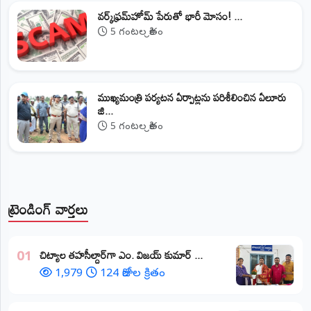
వర్క్‌ఫ్రమ్‌హోమ్‌ పేరుతో భారీ మోసం! ...
5 గంటల క్రితం
ముఖ్యమంత్రి పర్యటన ఏర్పాట్లను పరిశీలించిన ఏలూరు
జి...
5 గంటల క్రితం
ట్రెండింగ్ వార్తలు
​చిట్యాల తహసీల్దార్‌గా ఎం. విజయ్ కుమార్ ...
01
1,979
124 రోజుల క్రితం