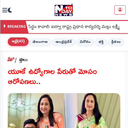
NTODAY
×
NEWS
ధం కావాలి: ఐద్వా రాష్ట్ర ప్రధాన కార్యదర్శి మల్లు లక్ష్మీ
●
శ్రీ కపి
BREAKING
హోమ్
(Home)
అన్నీ (All)
తెలంగాణ
ఆంధ్రప్రదేశ్
వినోదం
భక్తి
క్రీడలు
LIVE
హోమ్
వార్తలు
STREAMING
యూకే ఉద్యోగాల పేరుతో మోసం
లైవ్
ఆరోపణలు..
టీవీ
(Live
TV)
లైవ్
రేడియో
(Live
Radio)