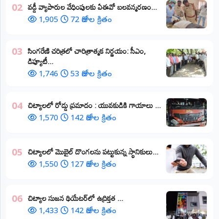
వడ్డీ వ్యాపారుల వేధింపులకు ఏఈవో బలవన్మరణం...
02
1,905
72 రోజుల క్రితం
​సింగరేణి చరిత్రలో చారిత్రాత్మక నిర్ణయం: సీఎం,
03
డిప్యూటీ...
1,746
53 రోజుల క్రితం
చిట్యాలలో రోడ్డు ప్రమాదం : యువకుడికి గాయాలు ​...
04
1,570
142 రోజుల క్రితం
చిట్యాలలో మొబైల్ దొంగలను పట్టుకున్న స్థానికులు...
05
1,550
127 రోజుల క్రితం
చిట్యాల సుజన థియేటర్‌లో ఉద్రిక్తత ...
06
1,433
142 రోజుల క్రితం